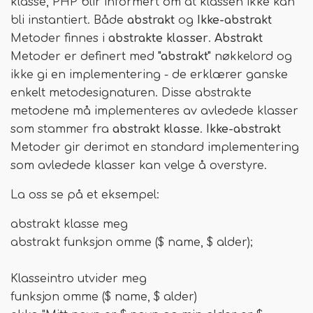
klasse, PHP blir informert om at klassen ikke kan
bli instantiert. Både
abstrakt
og
Ikke-abstrakt
Metoder finnes i
abstrakte klasser
.
Abstrakt
Metoder er definert med
"abstrakt"
nøkkelord og
ikke gi en implementering - de erklærer ganske
enkelt metodesignaturen. Disse abstrakte
metodene må implementeres av avledede klasser
som stammer fra
abstrakt klasse
.
Ikke-abstrakt
Metoder gir derimot en standard implementering
som avledede klasser kan velge å overstyre.
La oss se på et eksempel:
abstrakt klasse meg
abstrakt funksjon omme ($ name, $ alder);
Klasseintro utvider meg
funksjon omme ($ name, $ alder)