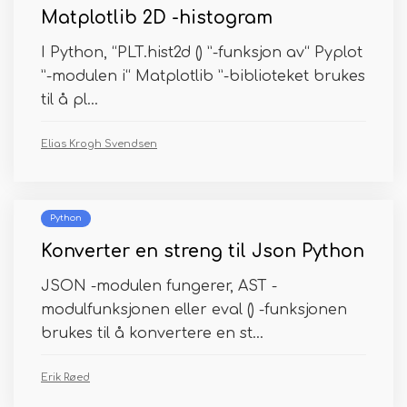
Matplotlib 2D -histogram
I Python, “PLT.hist2d () ”-funksjon av“ Pyplot
”-modulen i“ Matplotlib ”-biblioteket brukes
til å pl...
Elias Krogh Svendsen
Python
Konverter en streng til Json Python
JSON -modulen fungerer, AST -
modulfunksjonen eller eval () -funksjonen
brukes til å konvertere en st...
Erik Røed