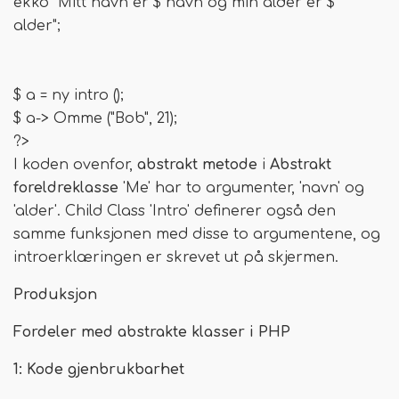
ekko "Mitt navn er $ navn og min alder er $
alder";
$ a = ny intro ();
$ a-> Omme ("Bob", 21);
?>
I koden ovenfor,
abstrakt metode
i
Abstrakt
foreldreklasse
'Me' har to argumenter, 'navn' og
'alder'. Child Class 'Intro' definerer også den
samme funksjonen med disse to argumentene, og
introerklæringen er skrevet ut på skjermen.
Produksjon
Fordeler med abstrakte klasser i PHP
1: Kode gjenbrukbarhet