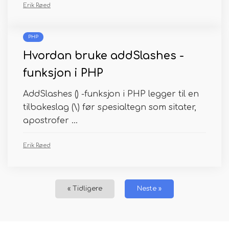
Erik Røed
PHP
Hvordan bruke addSlashes -
funksjon i PHP
AddSlashes () -funksjon i PHP legger til en
tilbakeslag (\) før spesialtegn som sitater,
apostrofer ...
Erik Røed
« Tidligere
Neste »