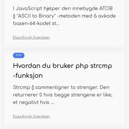
I JavaScript hjelper den innebygde ATOB
() “ASCII to Binary” -metoden med å avkode
basen-64-kodet st...
Elias Krogh Svendsen
PHP
Hvordan du bruker php strcmp
-funksjon
Strcmp () sammenligner to strenger. Den
returnerer 0 hvis begge strengene er like;
et negativt hvis ...
Elias Krogh Svendsen