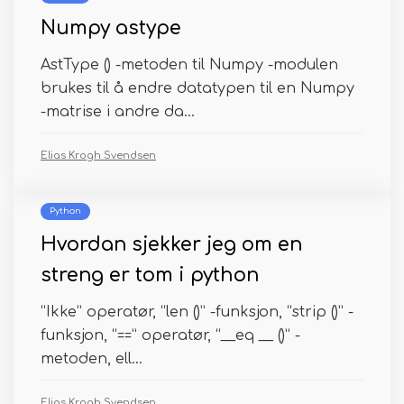
Numpy astype
AstType () -metoden til Numpy -modulen
brukes til å endre datatypen til en Numpy
-matrise i andre da...
Elias Krogh Svendsen
Python
Hvordan sjekker jeg om en
streng er tom i python
“Ikke” operatør, “len ()” -funksjon, “strip ()” -
funksjon, “==” operatør, “__eq __ ()” -
metoden, ell...
Elias Krogh Svendsen