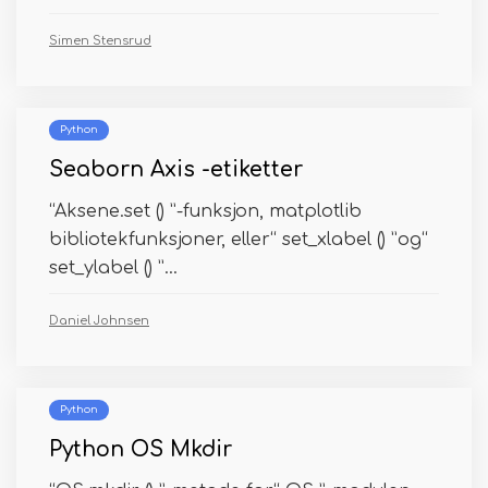
Simen Stensrud
Python
Seaborn Axis -etiketter
“Aksene.set () ”-funksjon, matplotlib
bibliotekfunksjoner, eller“ set_xlabel () ”og“
set_ylabel () ”...
Daniel Johnsen
Python
Python OS Mkdir