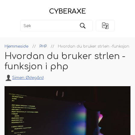
CYBERAXE
Hjemmeside
PHP
Hvordan du bruker strlen -funksjon i 
Hvordan du bruker strlen -
funksjon i php
Simen Ødegård