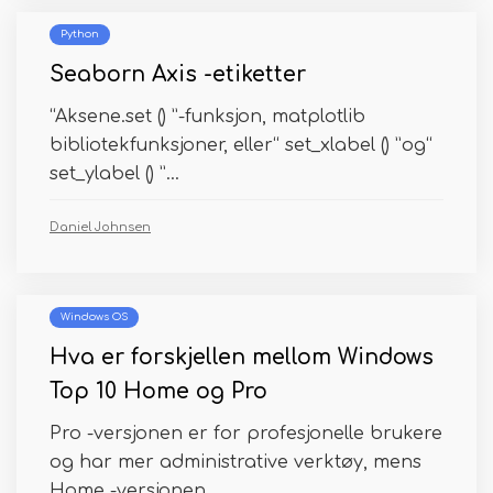
Python
Seaborn Axis -etiketter
“Aksene.set () ”-funksjon, matplotlib
bibliotekfunksjoner, eller“ set_xlabel () ”og“
set_ylabel () ”...
Daniel Johnsen
Windows OS
Hva er forskjellen mellom Windows
Top 10 Home og Pro
Pro -versjonen er for profesjonelle brukere
og har mer administrative verktøy, mens
Home -versjonen ...