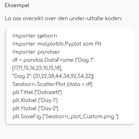
Eksempel
La oss oversikt over den under-uttalte koden:
Importer sjøborn
Importer matplotlib.Pyplot som Plt
Importer pandaer
df = pandas.DataFrame ("Dag 1":
[17,11,15,16,23,10,15,18],
"Dag 2": [31,22,38,44,34,92,54,22])
Seaborn.ScatterPlot (data = df)
plt.Tittel ("Datasett")
plt.Xlabel ("Day-1")
plt.Ylabel ("Day-2")
plt.SaveFig ("Seaborn_plot_Custom.png ")