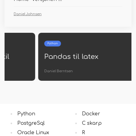
Daniel Johnsen
Python
Pandas til latex
Daniel Berntsen
Python
Docker
PostgreSql
C skarp
Oracle Linux
R