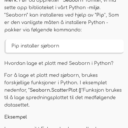
Merk:
Før du oppretter “
Seaborn
”Tomter, vi må
sette opp biblioteket i vårt Python -miljø.
"Seaborn" kan installeres ved hjelp av "
Pip
”, Som
er den vanligste måten å installere Python -
pakker via følgende kommando:
Pip installer sjøborn
Hvordan lage et plott med Seaborn i Python?
For å lage et plott med sjøborn, brukes
forskjellige funksjoner i Python. I eksemplet
nedenfor, "
Seaborn.ScatterPlot ()
”Funksjon brukes
til å lage spredningsplottet til det medfølgende
datasettet.
Eksempel