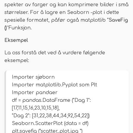
spekter av farger og kan komprimere bilder i små
størrelser. For å lagre en Seaborn -plot i dette
spesielle formatet, påfør også matplotlib "
SaveFig
()
”Funksjon.
Eksempel
La oss forstå det ved å vurdere følgende
eksempel:
Importer sjøborn
Importer matplotlib.Pyplot som Plt
Importer pandaer
df = pandas.DataFrame ("Dag 1":
[17,11,15,16,23,10,15,18],
"Dag 2": [31,22,38,44,34,92,54,22])
Seaborn.ScatterPlot (data = df)
plt.savefig ("scatter_plot.jpg ")