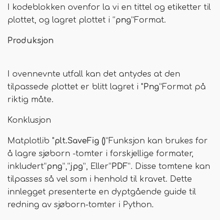
I kodeblokken ovenfor la vi en tittel og etiketter til
plottet, og lagret plottet i “
png
”Format.
Produksjon
I ovennevnte utfall kan det antydes at den
tilpassede plottet er blitt lagret i "
Png
”Format på
riktig måte.
Konklusjon
Matplotlib "
plt.SaveFig ()
”Funksjon kan brukes for
å lagre sjøborn -tomter i forskjellige formater,
inkludert“
png
”,“
jpg
”, Eller“
PDF
”. Disse tomtene kan
tilpasses så vel som i henhold til kravet. Dette
innlegget presenterte en dyptgående guide til
redning av sjøborn-tomter i Python.