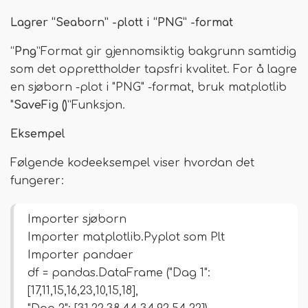
Lagrer “Seaborn” -plott i “PNG” -format
“
Png
”Format gir gjennomsiktig bakgrunn samtidig
som det opprettholder tapsfri kvalitet. For å lagre
en sjøborn -plot i "PNG" -format, bruk matplotlib
"
SaveFig ()
”Funksjon.
Eksempel
Følgende kodeeksempel viser hvordan det
fungerer:
Importer sjøborn
Importer matplotlib.Pyplot som Plt
Importer pandaer
df = pandas.DataFrame ("Dag 1":
[17,11,15,16,23,10,15,18],