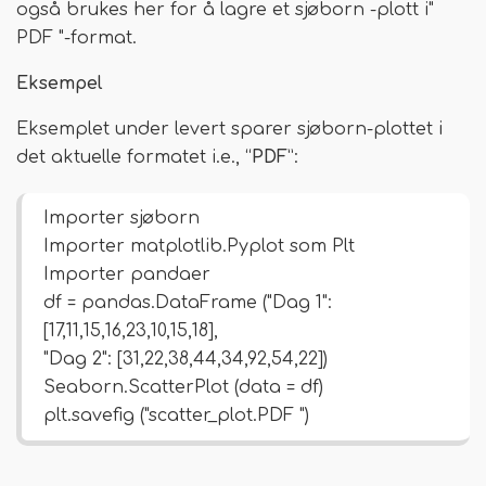
også brukes her for å lagre et sjøborn -plott i"
PDF "-format.
Eksempel
Eksemplet under levert sparer sjøborn-plottet i
det aktuelle formatet i.e., “
PDF
”:
Importer sjøborn
Importer matplotlib.Pyplot som Plt
Importer pandaer
df = pandas.DataFrame ("Dag 1":
[17,11,15,16,23,10,15,18],
"Dag 2": [31,22,38,44,34,92,54,22])
Seaborn.ScatterPlot (data = df)
plt.savefig ("scatter_plot.PDF ")