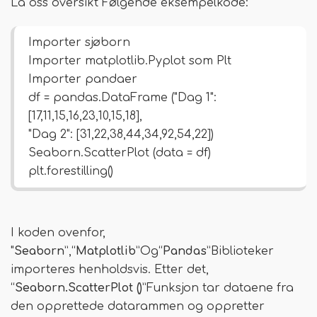
La oss oversikt Følgende eksempelkode:
Importer sjøborn
Importer matplotlib.Pyplot som Plt
Importer pandaer
df = pandas.DataFrame ("Dag 1":
[17,11,15,16,23,10,15,18],
"Dag 2": [31,22,38,44,34,92,54,22])
Seaborn.ScatterPlot (data = df)
plt.forestilling()
I koden ovenfor,
"
Seaborn
”,“
Matplotlib
”Og“
Pandas
”Biblioteker
importeres henholdsvis. Etter det,
“
Seaborn.ScatterPlot ()
”Funksjon tar dataene fra
den opprettede datarammen og oppretter