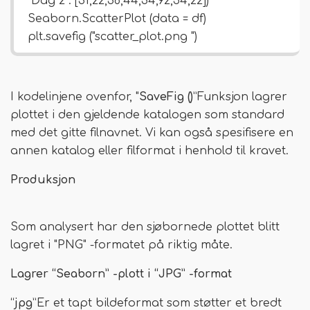
"Dag 2": [31,22,38,44,34,92,54,22])
Seaborn.ScatterPlot (data = df)
plt.savefig ("scatter_plot.png ")
I kodelinjene ovenfor, "
SaveFig ()
”Funksjon lagrer
plottet i den gjeldende katalogen som standard
med det gitte filnavnet. Vi kan også spesifisere en
annen katalog eller filformat i henhold til kravet.
Produksjon
Som analysert har den sjøbornede plottet blitt
lagret i "PNG" -formatet på riktig måte.
Lagrer “Seaborn” -plott i “JPG” -format
“
jpg
”Er et tapt bildeformat som støtter et bredt