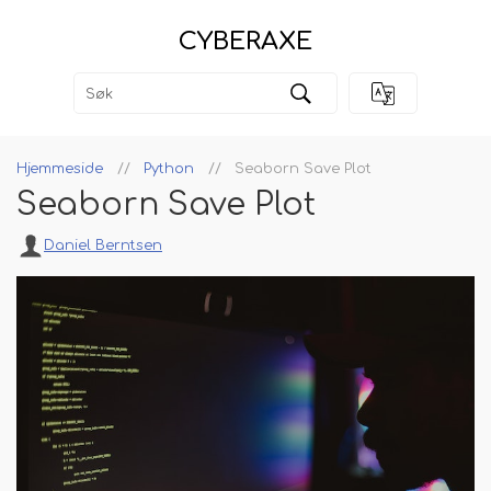
CYBERAXE
Hjemmeside
Python
Seaborn Save Plot
Seaborn Save Plot
Daniel Berntsen