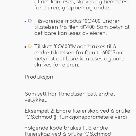
at det kan leses, skrives og henrettes
for eieren, gruppen og andre.
Tilsvarende modus "
0O400
”Endrer
tillatelsen fra filen til“
400
”Som betyr at
det bare kan leses av eieren.
Til slutt "
0O600
”Mode brukes til å
endre tillatelsen fra filen til“
600
”Som
betyr at det bare kan leses og bare
skrives for eieren.
Produksjon
Som sett har filmodusen blitt endret
vellykket.
Eksempel 2: Endre fileierskap ved å bruke
“OS.chmod () ”funksjonsparametere verdi
Følgende kode brukes til å endre
fileierskap ved å bruke "
OS.chmod