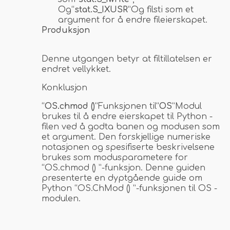
Og“
stat.S_IXUSR
”Og filsti som et
argument for å endre fileierskapet.
Produksjon
Denne utgangen betyr at filtillatelsen er
endret vellykket.
Konklusjon
“
OS.chmod ()
”Funksjonen til“
OS
”Modul
brukes til å endre eierskapet til Python -
filen ved å godta banen og modusen som
et argument. Den forskjellige numeriske
notasjonen og spesifiserte beskrivelsene
brukes som modusparametere for
“OS.chmod () ”-funksjon. Denne guiden
presenterte en dyptgående guide om
Python “OS.ChMod () ”-funksjonen til OS -
modulen.