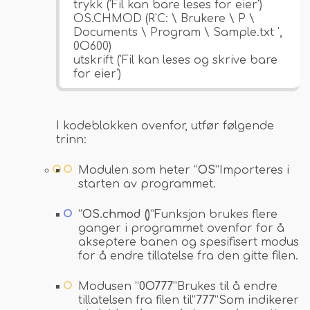
trykk ('Fil kan bare leses for eier')
OS.CHMOD (R'C: \ Brukere \ P \
Documents \ Program \ Sample.txt ',
0O600)
utskrift ('Fil kan leses og skrive bare
for eier')
I kodeblokken ovenfor, utfør følgende
trinn:
Modulen som heter “
OS
”Importeres i
starten av programmet.
“
OS.
chmod ()
”Funksjon brukes flere
ganger i programmet ovenfor for å
akseptere banen og spesifisert modus
for å endre tillatelse fra den gitte filen.
Modusen “
0O777
”Brukes til å endre
tillatelsen fra filen til“
777
”Som indikerer