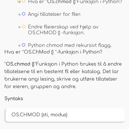
Hva er "
OS.
chmod ()
”Funksjon i Python?
Angi tillatelser for filer.
Endre fileierskap ved hjelp av
OS.CHMOD () -funksjon.
Python chmod med rekursivt flagg.
Hva er “OS.ChMod () ”-funksjon i Python?
“
OS.chmod ()
”Funksjon i Python brukes til å endre
tillatelsene til en bestemt fil eller katalog. Det lar
brukerne angi lesing, skrive og utføre tillatelser
for eieren, gruppen og andre.
Syntaks
OS.CHMOD (sti, modus)