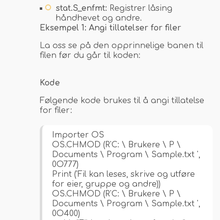
stat.S_enfmt:
Registrer låsing
håndhevet og andre.
Eksempel 1: Angi tillatelser for filer
La oss se på den opprinnelige banen til
filen før du går til koden:
Kode
Følgende kode brukes til å angi tillatelse
for filer:
Importer OS
OS.CHMOD (R'C: \ Brukere \ P \
Documents \ Program \ Sample.txt ',
0O777)
Print ('Fil kan leses, skrive og utføre
for eier, gruppe og andre))
OS.CHMOD (R'C: \ Brukere \ P \
Documents \ Program \ Sample.txt ',
0O400)