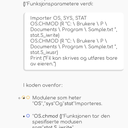
()
”Funksjonsparametere verdi:
Importer OS, SYS, STAT
OS.CHMOD (R "C: \ Brukere \ P \
Documents \ Program \ Sample.txt ",
stat.S_iwrite)
OS.CHMOD (R "C: \ Brukere \ P \
Documents \ Program \ Sample.txt ",
stat.S_ixusr)
Print ("Fil kan skrives og utføres bare
av eieren.")
I koden ovenfor:
Modulene som heter
“
OS
”,“
sys
”Og“
stat
”Importeres.
“
OS.chmod ()
”Funksjonen tar den
spesifiserte modusen
som“
stat.S_iwrite
”,