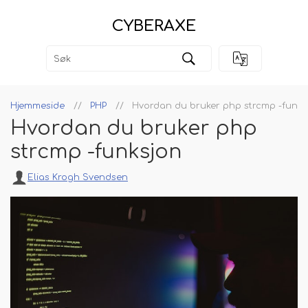
CYBERAXE
Hjemmeside
PHP
Hvordan du bruker php strcmp -funks
Hvordan du bruker php
strcmp -funksjon
Elias Krogh Svendsen