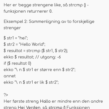
Her er begge strengene like, så strcmp () -
funksjonen returnerer
0
.
Eksempel 2: Sammenligning av to forskjellige
strenger
$ str1 = "hei";
$ str2 = "Hello World";
$ resultat = strcmp ($ str1, $ str2);
ekko $ resultat; // utgang: -6
if ($ resultat 0)
ekko "\ n $ str1 er større enn $ str2";
annet
ekko "\ n $ str1 er lik $ str2";
?>
Her første streng
Hallo
er mindre enn den andre
streng
Hei Verden
, så
strcmp ()
Funksjonen