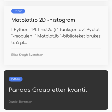
Python
Matplotlib 2D -histogram
I Python, “PLT.hist2d () ”-funksjon av“ Pyplot
”-modulen i“ Matplotlib ”-biblioteket brukes
til å pl...
Elias Krogh Svendsen
Python
r kvantil
Filtrer Nan Pandas
Jørgen Christiansen