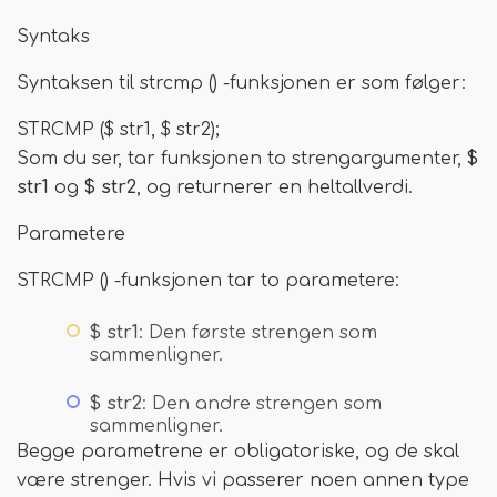
Syntaks
Syntaksen til strcmp () -funksjonen er som følger:
STRCMP ($ str1, $ str2);
Som du ser, tar funksjonen to strengargumenter,
$
str1
og
$ str2
, og returnerer en heltallverdi.
Parametere
STRCMP () -funksjonen tar to parametere:
$ str1
: Den første strengen som
sammenligner.
$ str2
: Den andre strengen som
sammenligner.
Begge parametrene er obligatoriske, og de skal
være strenger. Hvis vi passerer noen annen type