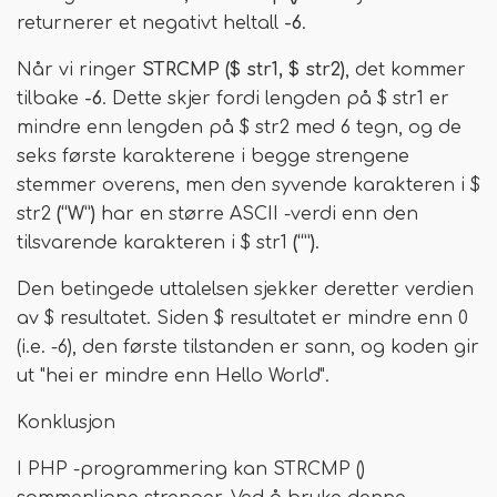
returnerer et negativt heltall
-6
.
Når vi ringer
STRCMP ($ str1, $ str2)
, det kommer
tilbake
-6
. Dette skjer fordi lengden på $ str1 er
mindre enn lengden på $ str2 med 6 tegn, og de
seks første karakterene i begge strengene
stemmer overens, men den syvende karakteren i $
str2
(“W”)
har en større ASCII -verdi enn den
tilsvarende karakteren i $ str1
(“”)
.
Den betingede uttalelsen sjekker deretter verdien
av $ resultatet. Siden $ resultatet er mindre enn 0
(i.e. -6), den første tilstanden er sann, og koden gir
ut "hei er mindre enn Hello World".
Konklusjon
I PHP -programmering kan STRCMP ()