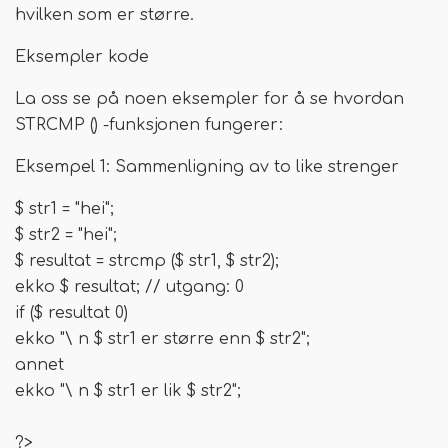
hvilken som er større.
Eksempler kode
La oss se på noen eksempler for å se hvordan
STRCMP () -funksjonen fungerer:
Eksempel 1: Sammenligning av to like strenger
$ str1 = "hei";
$ str2 = "hei";
$ resultat = strcmp ($ str1, $ str2);
ekko $ resultat; // utgang: 0
if ($ resultat 0)
ekko "\ n $ str1 er større enn $ str2";
annet
ekko "\ n $ str1 er lik $ str2";
?>