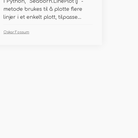
I Python, “Seaborn.LinePlot () ”-
metode brukes til å plotte flere
linjer i et enkelt plott, tilpasse...
Oskar Fossum