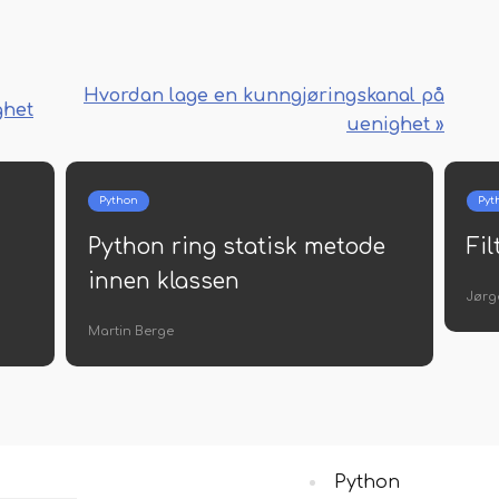
Hvordan lage en kunngjøringskanal på
ghet
uenighet »
Python
Pyt
Python ring statisk metode
Fi
innen klassen
Jørg
Martin Berge
Python