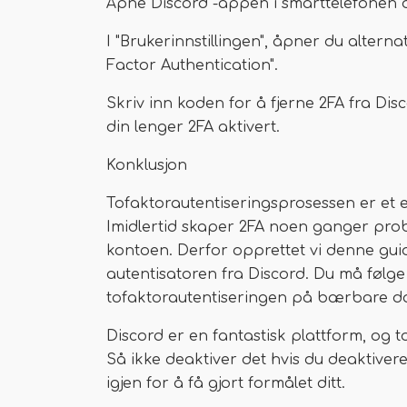
Åpne Discord -appen i smarttelefonen din
I "Brukerinnstillingen", åpner du alternat
Factor Authentication".
Skriv inn koden for å fjerne 2FA fra Di
din lenger 2FA aktivert.
Konklusjon
Tofaktorautentiseringsprosessen er et 
Imidlertid skaper 2FA noen ganger pro
kontoen. Derfor opprettet vi denne guide
autentisatoren fra Discord. Du må følge
tofaktorautentiseringen på bærbare da
Discord er en fantastisk plattform, og t
Så ikke deaktiver det hvis du deaktivere
igjen for å få gjort formålet ditt.