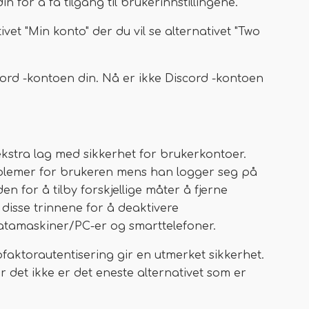
 for å få tilgang til brukerinnstillingene.
ivet "Min konto" der du vil se alternativet "Two
scord -kontoen din. Nå er ikke Discord -kontoen
ekstra lag med sikkerhet for brukerkontoer.
blemer for brukeren mens han logger seg på
n for å tilby forskjellige måter å fjerne
 disse trinnene for å deaktivere
tamaskiner/PC-er og smarttelefoner.
ofaktorautentisering gir en utmerket sikkerhet.
r det ikke er det eneste alternativet som er