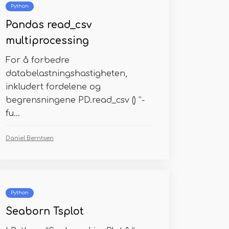
Python
Pandas read_csv
multiprocessing
For å forbedre
databelastningshastigheten,
inkludert fordelene og
begrensningene PD.read_csv () ”-
fu...
Daniel Berntsen
Python
Seaborn Tsplot