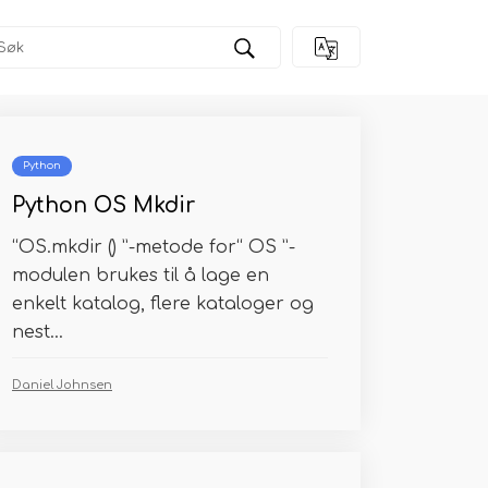
Python
Python OS Mkdir
“OS.mkdir () ”-metode for“ OS ”-
modulen brukes til å lage en
enkelt katalog, flere kataloger og
nest...
Daniel Johnsen