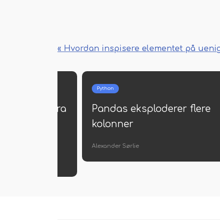
« Hvordan inspisere elementet på ueni
Python
 en tabell fra
Pandas eksploderer flere
 en annen i
kolonner
Alexander Sørlie