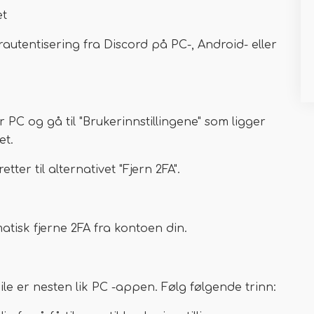
et
rautentisering fra Discord på PC-, Android- eller
 og gå til "Brukerinnstillingene" som ligger
et.
ter til alternativet "Fjern 2FA".
atisk fjerne 2FA fra kontoen din.
le er nesten lik PC -appen. Følg følgende trinn: