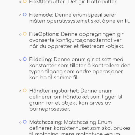
FileAttributter:
Det gir filattributter.
Filemode:
Denne enum spesifiserer
måten operativsystemet skal åpne en fil.
FileOptions:
Denne oppregningen gir
avanserte konfigurasjonsalternativer
når du oppretter et filestream -objekt.
Fildeling:
Denne enum gir et sett med
konstanter som tillater å kontrollere den
typen tilgang som andre operasjoner
kan ha til samme fil.
Håndteringsbarhet:
Denne enum
definerer om håndtaket som ligger til
grunn for et objekt kan arves av
barneprosesser.
Matchcasing:
Matchcasing Enum
definerer karakterhuset som skal brukes
til matching, mens matchtype -enum