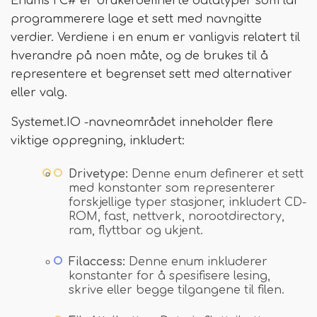
Enums i C# er brukerdefinerte datatyper som lar
programmerere lage et sett med navngitte
verdier. Verdiene i en enum er vanligvis relatert til
hverandre på noen måte, og de brukes til å
representere et begrenset sett med alternativer
eller valg.
Systemet.IO -navneområdet inneholder flere
viktige oppregning, inkludert:
Drivetype:
Denne enum definerer et sett
med konstanter som representerer
forskjellige typer stasjoner, inkludert CD-
ROM, fast, nettverk, norootdirectory,
ram, flyttbar og ukjent.
Filaccess:
Denne enum inkluderer
konstanter for å spesifisere lesing,
skrive eller begge tilgangene til filen.