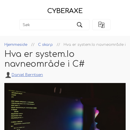
CYBERAXE
Hjemmeside
C skarp
Hva er system.Io navneområde i 
Hva er system.Io
navneområde i C#
Daniel Berntsen