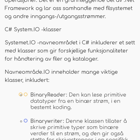
operasjoner. Det er en grunnleggende del av .Net
Framework og lar oss samhandle med filsystemet
og andre inngangs-/utgangsstrømmer.
C# System.IO -klasser
Systemet.IO -navneområdet i C# inkluderer et sett
med klasser som gir forskjellige funksjonaliteter
for håndtering av filer og kataloger.
Navneområde.IO inneholder mange viktige
klasser, inkludert:
BinaryReader:
Den kan lese primitive
datatyper fra en binær strøm, i en
bestemt koding.
Binarywriter:
Denne klassen tillater å
skrive primitive typer som binære
verdier til en strøm, og den gir også