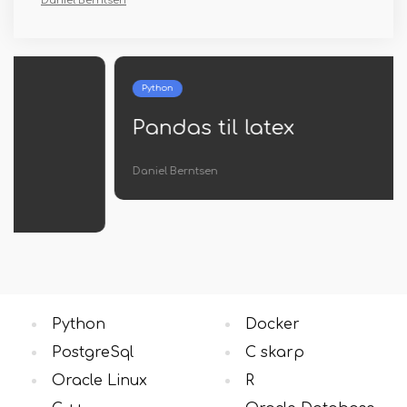
Daniel Berntsen
Python
Pandas til latex
Daniel Berntsen
Python
Docker
PostgreSql
C skarp
Oracle Linux
R