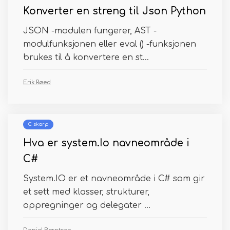
Konverter en streng til Json Python
JSON -modulen fungerer, AST -
modulfunksjonen eller eval () -funksjonen
brukes til å konvertere en st...
Erik Røed
C skarp
Hva er system.Io navneområde i
C#
System.IO er et navneområde i C# som gir
et sett med klasser, strukturer,
oppregninger og delegater ...