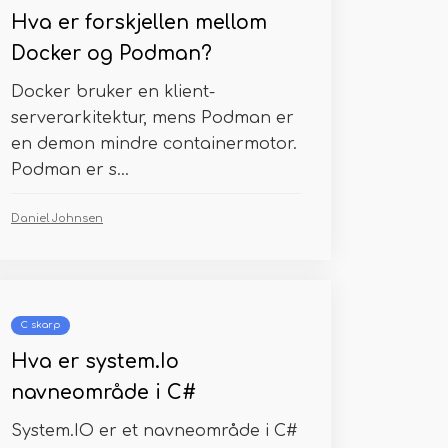
Hva er forskjellen mellom
Docker og Podman?
Docker bruker en klient-
serverarkitektur, mens Podman er
en demon mindre containermotor.
Podman er s...
Daniel Johnsen
C skarp
Hva er system.Io
navneområde i C#
System.IO er et navneområde i C#