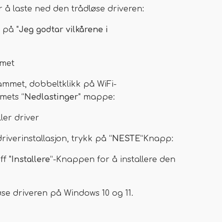
 å laste ned den trådløse driveren:
 på "
Jeg godtar vilkårene i
mmet
rammet, dobbeltklikk på WiFi-
mets “
Nedlastinger
" mappe:
ler driver
iverinstallasjon, trykk på “
NESTE
”Knapp:
f "
Installere
”-Knappen for å installere den
e driveren på Windows 10 og 11.