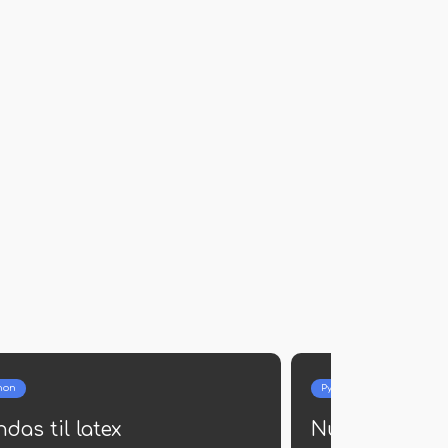
hon
Python
das til latex
Numpy Save D