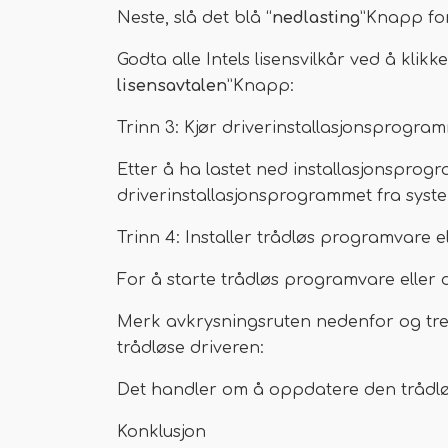
Neste, slå det blå “
nedlasting
”Knapp for
Godta alle Intels lisensvilkår ved å klikke
lisensavtalen
”Knapp:
Trinn 3: Kjør driverinstallasjonsprogra
Etter å ha lastet ned installasjonsprog
driverinstallasjonsprogrammet fra syste
Trinn 4: Installer trådløs programvare el
For å starte trådløs programvare eller dr
Merk avkrysningsruten nedenfor og tref
trådløse driveren:
Det handler om å oppdatere den trådløs
Konklusjon