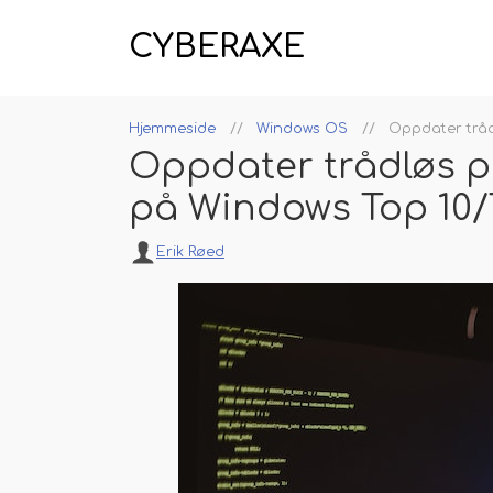
CYBERAXE
Hjemmeside
Windows OS
Oppdater tråd
Oppdater trådløs p
på Windows Top 10/
Erik Røed