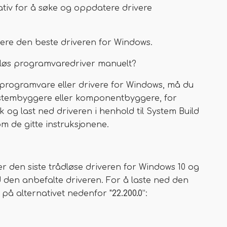
ativ for å søke og oppdatere drivere
ere den beste driveren for Windows.
dløs programvaredriver manuelt?
s programvare eller drivere for Windows, må du
il systembyggere eller komponentbyggere, for
k og last ned driveren i henhold til System Build
 de gitte instruksjonene.
ner den siste trådløse driveren for Windows 10 og
d den anbefalte driveren. For å laste ned den
 på alternativet nedenfor "
22.200.0
”: