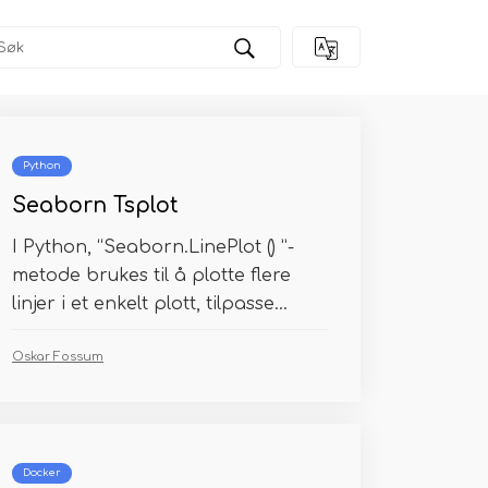
Python
Seaborn Tsplot
I Python, “Seaborn.LinePlot () ”-
metode brukes til å plotte flere
linjer i et enkelt plott, tilpasse...
Oskar Fossum
Docker