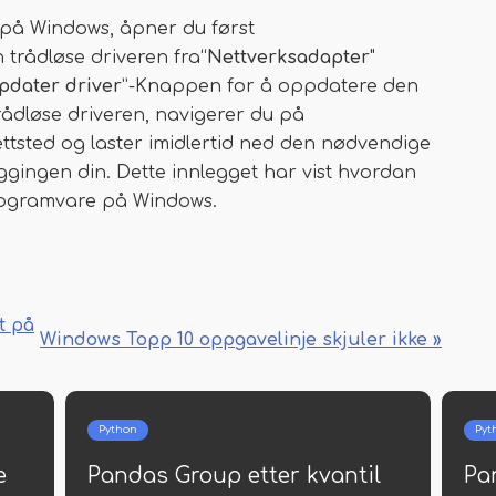
 på Windows, åpner du først
 trådløse driveren fra“
Nettverksadapter
"
pdater driver
”-Knappen for å oppdatere den
trådløse driveren, navigerer du på
nettsted og laster imidlertid ned den nødvendige
yggingen din. Dette innlegget har vist hvordan
programvare på Windows.
t på
Windows Topp 10 oppgavelinje skjuler ikke »
Python
Pyt
e
Pandas Group etter kvantil
Pan