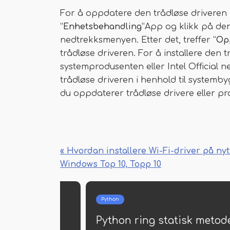
For å oppdatere den trådløse driveren
“
Enhetsbehandling
”App og klikk på den
nedtrekksmenyen. Etter det, treffer “
Op
trådløse driveren. For å installere den 
systemprodusenten eller Intel Official 
trådløse driveren i henhold til systemb
du oppdaterer trådløse drivere eller 
« Hvordan installere Wi-Fi-driver på nyt
Windows Top 10, Topp 10
Python
tiketter
Python ring statisk metod