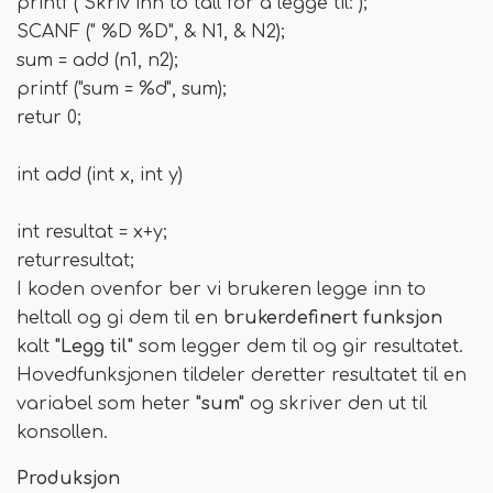
printf ("Skriv inn to tall for å legge til:");
SCANF (" %D %D", & N1, & N2);
sum = add (n1, n2);
printf ("sum = %d", sum);
retur 0;
int add (int x, int y)
int resultat = x+y;
returresultat;
I koden ovenfor ber vi brukeren legge inn to
heltall og gi dem til en
brukerdefinert funksjon
kalt
"Legg til"
som legger dem til og gir resultatet.
Hovedfunksjonen tildeler deretter resultatet til en
variabel som heter
"sum"
og skriver den ut til
konsollen.
Produksjon