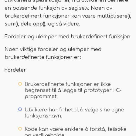
utviklerens spesifikasjoner, må utvikleren definere
en passende funksjon av seg selv. Noen av
brukerdefinert
funksjoner kan være
multiplisere()
,
sum()
,
dele opp()
, og så videre.
Fordeler og ulemper med brukerdefinert funksjon
Noen viktige fordeler og ulemper med
brukerdefinerte funksjoner er:
Fordeler
Brukerdefinerte funksjoner er ikke
begrenset til å legge til prototyper i C-
programmet.
Utviklere har frihet til å velge sine egne
funksjonsnavn.
Kode kan være enklere å forstå, feilsøke
og vedlikeholde.