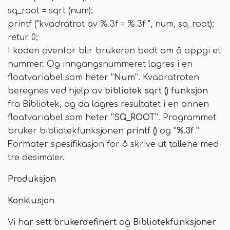
sq_root = sqrt (num);
printf ("kvadratrot av %.3f = %.3f ", num, sq_root);
retur 0;
I koden ovenfor blir brukeren bedt om å oppgi et
nummer. Og inngangsnummeret lagres i en
floatvariabel som heter
“Num”
. Kvadratroten
beregnes ved hjelp av
bibliotek sqrt () funksjon
fra Bibliotek, og da lagres resultatet i en annen
floatvariabel som heter
“SQ_ROOT”
. Programmet
bruker bibliotekfunksjonen
printf ()
og
“%.3f ”
Formater spesifikasjon for å skrive ut tallene med
tre desimaler.
Produksjon
Konklusjon
Vi har sett
brukerdefinert
og
Bibliotekfunksjoner