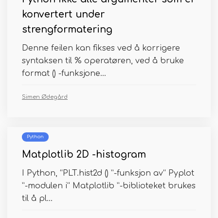
konvertert under
strengformatering
Denne feilen kan fikses ved å korrigere
syntaksen til % operatøren, ved å bruke
format () -funksjone...
Simen Ødegård
Python
Matplotlib 2D -histogram
I Python, “PLT.hist2d () ”-funksjon av“ Pyplot
”-modulen i“ Matplotlib ”-biblioteket brukes
til å pl...