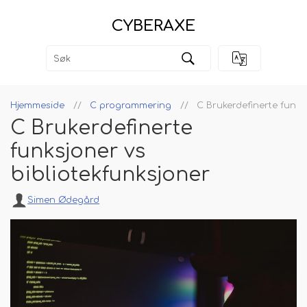
CYBERAXE
Hjemmeside
C programmering
C Brukerdefinerte funks
C Brukerdefinerte
funksjoner vs
bibliotekfunksjoner
Simen Ødegård