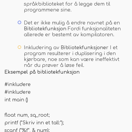
språkbiblioteket for å legge dem til
programmene sine.
Det er ikke mulig å endre navnet på en
Bibliotekfunksjon
Fordi funksjonaliteten
allerede er bestemt av kompilatoren.
Inkludering av
Bibliotekfunksjoner
I et
program resulterer i duplisering i den
kjørbare, noe som kan være ineffektivt
når du prøver å løse feil.
Eksempel på bibliotekfunksjon
#inkludere
#inkludere
int main ()
float num, sq_root;
printf ("Skriv inn et tall:");
scanf ("%f", & num);