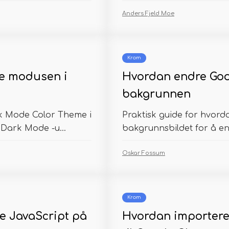
Anders Fjeld Moe
Krom
e modusen i
Hvordan endre Goo
bakgrunnen
rk Mode Color Theme i
Praktisk guide for hvor
Dark Mode -u...
bakgrunnsbildet for å end
Oskar Fossum
Krom
e JavaScript på
Hvordan importere