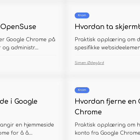
Krom
å OpenSuse
Hvordan ta skjerm
rer Google Chrome på
Praktisk opplæring om d
og administr...
spesifikke websideelement
Simen Ødegård
Krom
de i Google
Hvordan fjerne en 
Chrome
angir en hjemmeside
Praktisk opplæring om h
me for å å...
konto fra Google Chrome -