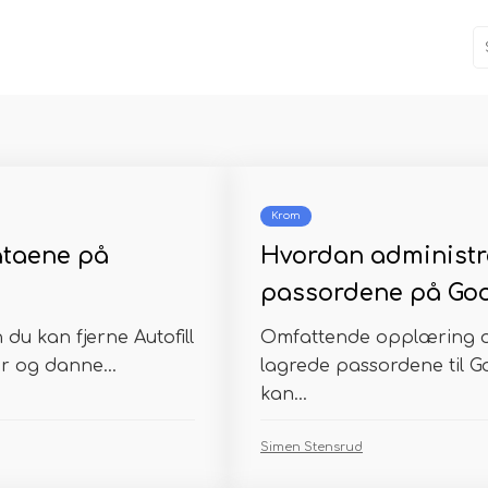
Krom
ataene på
Hvordan administr
passordene på Go
u kan fjerne Autofill
Omfattende opplæring o
r og danne...
lagrede passordene til 
kan...
Simen Stensrud