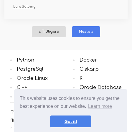
Lars Solberg
« Tidligere
Neste »
Python
Docker
PostgreSql
C skarp
Oracle Linux
R
C ++
Oracle Database
Windows OS
Alle Kategorier
This website uses cookies to ensure you get the
best experience on our website.
Learn more
Et nettsted om Linux-operativsystemet. Her
finner du mange interessante artikler og
Got it!
nyttige guider