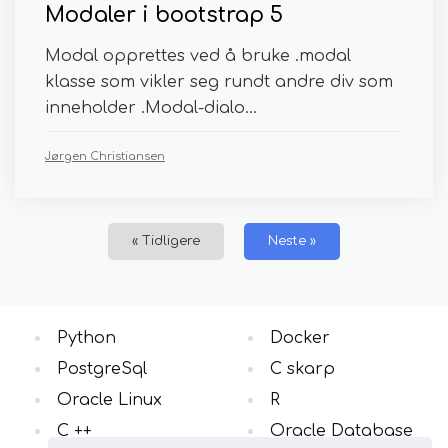
Modaler i bootstrap 5
Modal opprettes ved å bruke .modal
klasse som vikler seg rundt andre div som
inneholder .Modal-dialo...
Jørgen Christiansen
« Tidligere
Neste »
Python
Docker
PostgreSql
C skarp
Oracle Linux
R
C ++
Oracle Database